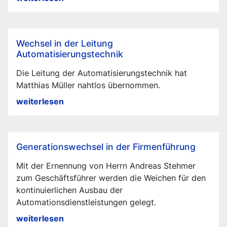
Verantwortlichkeiten
in
der
Wechsel in der Leitung
Führungsebene
Automatisierungstechnik
Die Leitung der Automatisierungstechnik hat
Matthias Müller nahtlos übernommen.
Wechsel
weiterlesen
in
der
Leitung
Generationswechsel in der Firmenführung
Automatisierungstechnik
Mit der Ernennung von Herrn Andreas Stehmer
zum Geschäftsführer werden die Weichen für den
kontinuierlichen Ausbau der
Automationsdienstleistungen gelegt.
Generationswechsel
weiterlesen