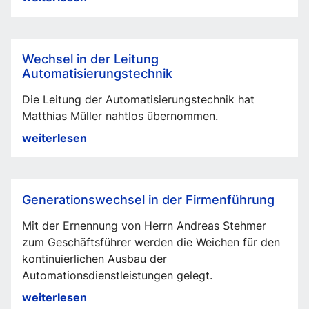
Verantwortlichkeiten
in
der
Wechsel in der Leitung
Führungsebene
Automatisierungstechnik
Die Leitung der Automatisierungstechnik hat
Matthias Müller nahtlos übernommen.
Wechsel
weiterlesen
in
der
Leitung
Generationswechsel in der Firmenführung
Automatisierungstechnik
Mit der Ernennung von Herrn Andreas Stehmer
zum Geschäftsführer werden die Weichen für den
kontinuierlichen Ausbau der
Automationsdienstleistungen gelegt.
Generationswechsel
weiterlesen