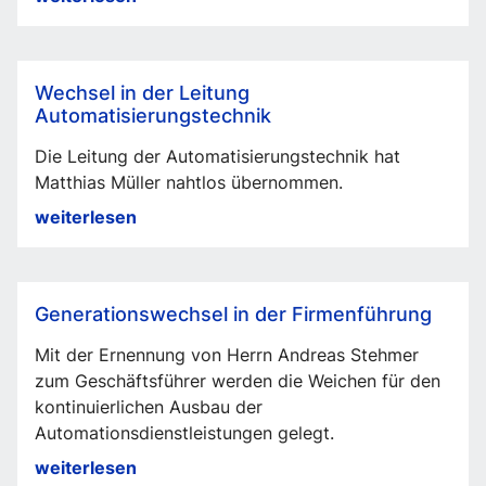
Verantwortlichkeiten
in
der
Wechsel in der Leitung
Führungsebene
Automatisierungstechnik
Die Leitung der Automatisierungstechnik hat
Matthias Müller nahtlos übernommen.
Wechsel
weiterlesen
in
der
Leitung
Generationswechsel in der Firmenführung
Automatisierungstechnik
Mit der Ernennung von Herrn Andreas Stehmer
zum Geschäftsführer werden die Weichen für den
kontinuierlichen Ausbau der
Automationsdienstleistungen gelegt.
Generationswechsel
weiterlesen