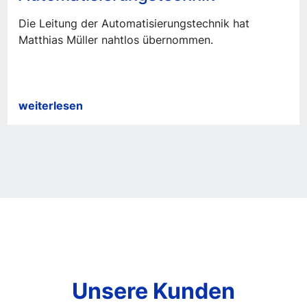
Die Leitung der Automatisierungstechnik hat
Matthias Müller nahtlos übernommen.
Wechsel
weiterlesen
in
der
Leitung
Automatisierungstechnik
Unsere Kunden