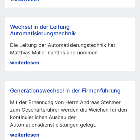
Verantwortlichkeiten
in
der
Wechsel in der Leitung
Führungsebene
Automatisierungstechnik
Die Leitung der Automatisierungstechnik hat
Matthias Müller nahtlos übernommen.
Wechsel
weiterlesen
in
der
Leitung
Generationswechsel in der Firmenführung
Automatisierungstechnik
Mit der Ernennung von Herrn Andreas Stehmer
zum Geschäftsführer werden die Weichen für den
kontinuierlichen Ausbau der
Automationsdienstleistungen gelegt.
Generationswechsel
weiterlesen