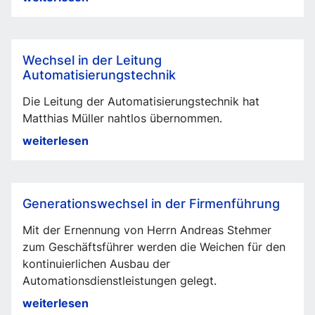
Verantwortlichkeiten
in
der
Wechsel in der Leitung
Führungsebene
Automatisierungstechnik
Die Leitung der Automatisierungstechnik hat
Matthias Müller nahtlos übernommen.
Wechsel
weiterlesen
in
der
Leitung
Generationswechsel in der Firmenführung
Automatisierungstechnik
Mit der Ernennung von Herrn Andreas Stehmer
zum Geschäftsführer werden die Weichen für den
kontinuierlichen Ausbau der
Automationsdienstleistungen gelegt.
Generationswechsel
weiterlesen